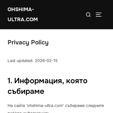
Skip
OHSHIMA-
to
Search
TOGGLE
content
ULTRA.COM
for:
Privacy Policy
Last updated: 2026-02-15
1. Информация, която
събираме
На сайта ‘ohshima-ultra.com’ събираме следните
видове информация: