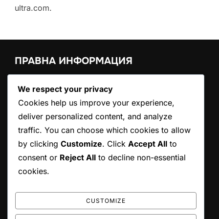
ultra.com
.
ПРАВНА ИНФОРМАЦИЯ
Свържете се с нас
We respect your privacy
Нашата история
Cookies help us improve your experience,
Условия за ползване
deliver personalized content, and analyze
Политика за бисквитки
Политика за поверителност
traffic. You can choose which cookies to allow
by clicking
Customize
. Click
Accept All
to
consent or
Reject All
to decline non-essential
ТЪРСЕНЕ
cookies.
Search
SEARCH
for:
CUSTOMIZE